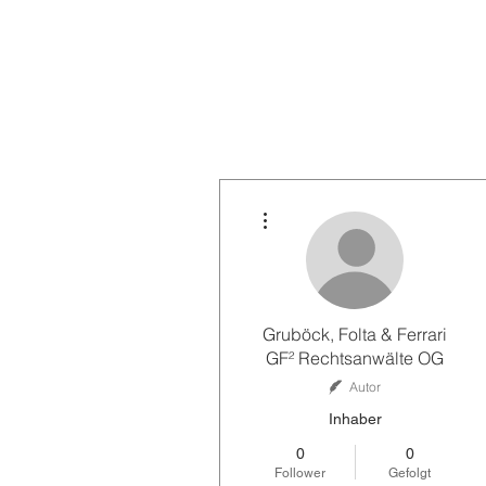
Weitere Optionen
Gruböck, Folta & Ferrari
GF² Rechtsanwälte OG
Autor
Inhaber
0
0
Follower
Gefolgt