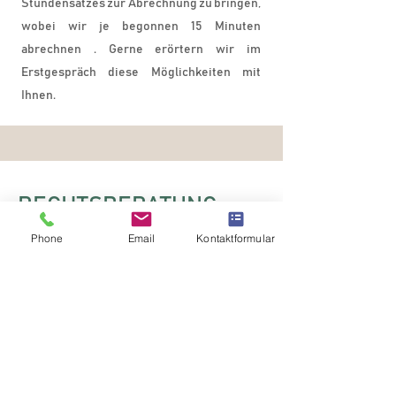
Stundensatzes zur Abrechnung zu bringen,
wobei wir je begonnen 15 Minuten
abrechnen . Gerne erörtern wir im
Erstgespräch diese Möglichkeiten mit
Ihnen.
RECHTSBERATUNG
Phone
Email
Kontaktformular
Eine fundierte Rechtsberatung setzt das
Wissen aller maßgeblichen (Detail-)
Umstände voraus. Wir nehmen uns gerne
Zeit, Ihre Situation eingehend zu beurteilen,
ersuchen aber gleichzeitig um Verständnis,
dass diese oft zeitintensive Leistung nicht
kostenlos ist.